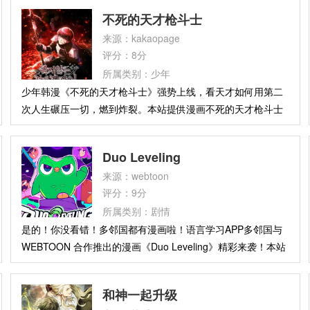
在一场突如其来的火灾中丧生，却意外被吸入一幅画中，成为
不死的天才枪斗士
画作的一部分。在画中世界里，基奥获得了神明般的力量，能
来源：kakaopage
够创造生命，甚至开启通往其他维度的门扉。通过这份能力，
评分：8分
他遇见了无数的人，并试图帮助他们解决各自面临的困境。然
所属类别：少年
而，他跨越的维度越多，解决的事件越多，就越接近自己死亡
少年韩漫《不死的天才枪斗士》强势上线，看天才如何用第二
背后隐藏的真相……
次人生碾压一切，燃到炸裂。本站提供漫画不死的天才枪斗士
在线观看，漫画简介：巴洛克王国惩罚部队的百夫长达米安，
在某个被遗忘的前线无名而死，年仅三十岁，只留下一句悔
Duo Leveling
恨：“该死……如果再给我一次机会，我真的会带着这帮人主宰
来源：webtoon
战场。”当他再次睁开眼，已经回到了十七年前——这一次，他
评分：9分
拥有完好无损的魔力核心，真正能够学习魔法。他发誓，不再
所属类别：剧情
被无尽战争的时代裹挟前行，而要比任何人都爬得更高，成为
是的！你没看错！多邻国都有漫画啦！语言学习APP多邻国与
掌控战争的人。
WEBTOON 合作推出的漫画《Duo Leveling》精彩来袭！本站
提供漫画Duo Leveling线上看，漫画简介：多儿的实验魔法课
失控， 无数凶险的「任务传送门」出现在全世界，危机四伏。
和神一起升级
世界陷入混乱之际，顶尖学者莉莉和莎丽决定扛起平息浩劫的