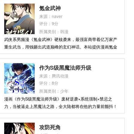
叛惨死，临死发动转生魔法——20年后，他以“无”属性废柴学
氪金武神
生的身份重活于世。所有人都嘲笑他毫无潜力，却不知“无”属
来源：naver
性隐藏着超越时空的禁忌力量。前世被背叛的愤怒，今生必将
评分：9分
肃清一切！
所属类别：韩漫
武侠系男频漫《氪金武神》硬核袭来，最强富商带着亿万家产
重生武当，用钱砸出武道巅峰的玄幻神话。本站提供漫画氪金
武神在线观看，简介：中原一代巨贾墨辉影，在遭到魔教袭击
惨死后，竟然重生回到了30年前自己在武当派当俗家弟子修炼
作为S级黑魔法师升级
的少年时期。正当他感叹空有经商头脑却无武学天赋时，一个
来源：腾讯动漫
能“买卖武人才能”的神秘竹简出现在眼前。既然前世积攒了富
评分：8分
可敌国的财富眼光，这一世他决定不再低调。重生的墨辉影将
所属类别：少年
如何利用这卷神级系统，在武当派开启疯狂氪金模式？从籍籍
漫画《作为S级黑魔法师升级》废材逆袭×系统强制×禁忌之
无名的平庸弟子到震慑武林的氪金武神，看他如何用灵石与金
力，当被逼走上黑魔法之路，全大陆都将在他的力量前颤抖！
钱重塑经脉，问鼎至尊。
本站提供漫画作为S级黑魔法师升级下拉式观看，漫画简介：觉
醒测试三次失败，毕业前最后一次考试终于勉强觉醒为1星魔法
攻防死角
师。然而觉醒瞬间，眼前弹出的系统却要将他变成禁忌的黑魔