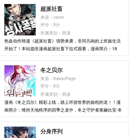
——那里怪物横行、觉醒者相残，是片吃人的废土。我天生能
超派社畜
操控暗影，却为此付出致命代价：一旦真名泄露，便会沦为他
来源：naver
人傀儡。为了活着，我结识了奈菲斯与凯西，在遗忘海岸、永
评分：8分
夜之城和诸神遗骸间出生入死，一边猎杀魔物，一边周旋于古
所属类别：韩漫
老势力与神祇阴谋之间。但我从不甘为奴隶，要以暗影为刃，
热血动作韩漫《超派社畜》强势来袭，非同凡响的上班族生活
劈开命运锁链，夺回属于我的一切。
开始了！本站提供漫画超派社畜下拉式观看，漫画简介：18
岁，称霸首尔全境高中、站上暴力顶峰的“传奇”权胜浩。然
而，登上顶点后，权胜浩却无声无息地消失了……10年后的今
冬之贝尔
天，人们都以为他至少成了全国级的黑帮头目，他却出乎所有
来源：KakaoPage
人意料，以三进商社新员工的身份出现了！
评分：8分
所属类别：韩漫
漫画《冬之贝尔》精彩上线，踏上环游世界的旅程的龙！！漫
画简介：维持天地秩序的四季之龙中，冬之守护者塞赫比安·冬
铃受够了世人总向它索取恐惧与灾厄，活得百无聊赖。相伴多
年的祭司罗文临终托付：“我的龙，愿你去见识世界的广
分身序列
阔。”冬铃遂启程。