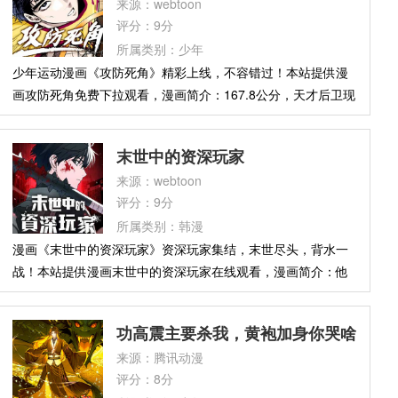
来源：webtoon
法师？！明知道不能用的魔法，为什么偏偏是这个！
评分：9分
所属类别：少年
少年运动漫画《攻防死角》精彩上线，不容错过！本站提供漫
画攻防死角免费下拉观看，漫画简介：167.8公分，天才后卫现
身！ 「谁说身高不够，绝对不能打篮球？ 不管2公尺、还是3
公尺高，通通叫他们放马过来！ 长得再高，只要被我晃倒在
末世中的资深玩家
地，就全都只能仰望我！」 身高只有167.8公分的李姜辉，能
来源：webtoon
否实现梦想， 成为那片在大赛中发动跑轰战术、为电光高中篮
评分：9分
球社夺冠的最后拼图？
所属类别：韩漫
漫画《末世中的资深玩家》资深玩家集结，末世尽头，背水一
战！本站提供漫画末世中的资深玩家在线观看，漫画简介：他
本是一个平凡的餐厅老板，却在丧尸末世降临的那一刻，觉醒
了穿梭现实与异世界的【次元门】！没人知道，他早就在生存
功高震主要杀我，黄袍加身你哭啥
VR游戏中投入了数千小时，是通关无数次末世的传说级“老玩
来源：腾讯动漫
家”——当虚拟变成现实，当游戏地图成为真实战场，最强的外
评分：8分
挂不是异能，而是刻进骨子里的生存本能！无限复活的“兔子公