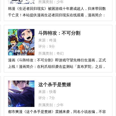
所属类别：少年
韩漫《生还者回归现实》被困游戏十年磨成超人，归来带回数
千亡灵！本站提供漫画生还者回归现实在线观看，漫画简介：
在无尽的生体实验中挣脱而出，踏入人类无法理解的领域。当
再次回到现实，世界依旧运转如常，仿佛一切从未发生。但被
斗阵特攻：不可分割
夺走的人生、被抹除的存在，注定不会沉默。这一次，不是逃
来源：咚漫
亡，而是清算。
评分：9分
所属类别：奇幻
漫画《斗阵特攻：不可分割》即游戏守望先锋衍生漫画，正式
上线！漫画简介：在利爪组织袭击监测站「直布罗陀」之后，
捍卫者的英雄们正默默承受着惨痛的败北。 然而，复仇行动尚
未结束，利爪开始对全球的研究设施、军事基地及各大城市发
这个杀手是赘婿
动连环攻击。 正当索洁恩集结疲惫不堪的英雄们，准备对抗敌
来源：快看
方的每一场攻势时，却收到了一个令人心碎的消息......这让她
评分：7分
一直以来所捍卫的一切都受到了质疑：当世界宣称不再需要英
所属类别：少年
雄时，捍卫者是否还能屹立不倒、团结一心？
都市爽漫《这个杀手是赘婿》震撼来袭，同名小说改编，不容