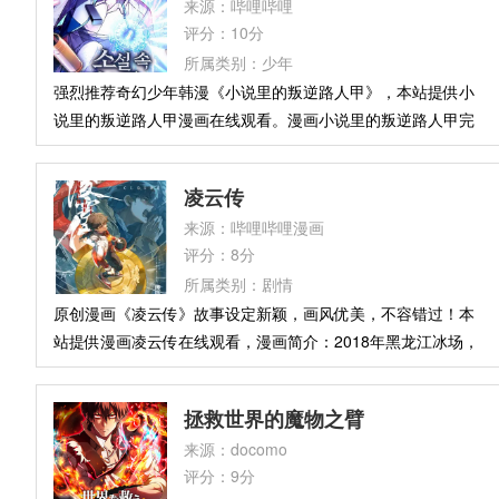
来源：哔哩哔哩
一场跨越阴阳的极限复仇，从炼狱最底层开始燃烧。
评分：10分
所属类别：少年
强烈推荐奇幻少年韩漫《小说里的叛逆路人甲》，本站提供小
说里的叛逆路人甲漫画在线观看。漫画小说里的叛逆路人甲完
整免费主要讲述：来到自己的小说中，成为了没有名字没有描
写的群演背景板，难道就接受这样的命运吗？这可是自己创造
凌云传
的世界，绝对不能当炮灰死去。
来源：哔哩哔哩漫画
评分：8分
所属类别：剧情
原创漫画《凌云传》故事设定新颖，画风优美，不容错过！本
站提供漫画凌云传在线观看，漫画简介：2018年黑龙江冰场，
短道少女项及天与歌手周鸣廉偶然相遇。她为提升成绩离开家
乡，他在公司变动后迷失方向。青岛赛场上，13岁的项及天逆
拯救世界的魔物之臂
转夺冠，面对镜头说出“想成为配得上‘传奇名将’的选手”——这
来源：docomo
句话如强光劈开周鸣廉的迷惘，让他重拾音乐初心。此后十六
评分：9分
年，冰刀与琴键的轨迹悄然交织。沉默坚定的她与温柔强大的