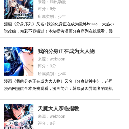
来源：腾讯动漫
评分：9分
所属类别：少年
漫画《分身序列》又名<我的化身正在成为最终boss>，大热小
说改编，精彩不容错过！本站提供漫画分身序列在线观看，漫
画简介：少年姬明欢在某天夜里忽然觉醒了一个能够“在现实世
界创建游戏角色”的异能，并且每个角色都有自己的主线任务、
我的分身正在成为大人物
独特的技能树系统，只要提升角色的知名度就能加强角色的能
来源：webtoon
力，于是从此以后，地球再无宁静之日……
评分：9分
所属类别：少年
漫画《我的分身正在成为大人物》又名《分身封神中》，起司
漫画网提供全本免费观看，漫画简介：韩晟贤因异能者的随机
恐怖攻击失去了家人，饱受创伤后压力症候群折磨。 在那之后
他封闭了自我，过着与世隔绝的生活。 直到某天，他意外觉醒
天魔大人亲临指教
了能够控“分身”代替自己行动的能力！ 「什麽！ 我只要让分身
来源：webtoon
去冒险、打怪，我在房间里也能躺着变强？！」 从此，他的分
评分：8分
身横跨异世界、种族与职业，成了传说级的大人物，并开始悄