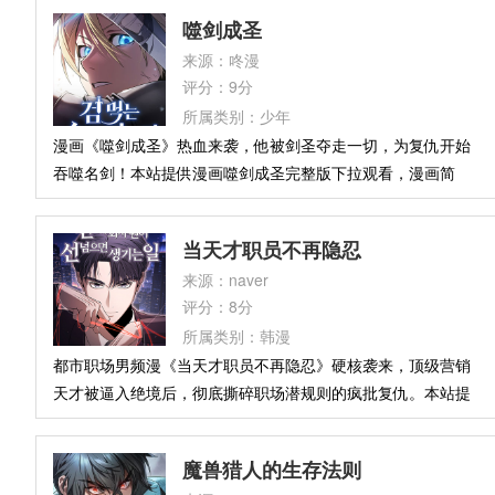
知了致命的真相——他所建立的一切，他的努力、他的信任，
噬剑成圣
乃至本应归属于他的至高之力“七之翼”，尽数被夺走。“……很
来源：咚漫
好。这一回，该轮到我夺回属于我的一切了。”
评分：9分
所属类别：少年
漫画《噬剑成圣》热血来袭，他被剑圣夺走一切，为复仇开始
吞噬名剑！本站提供漫画噬剑成圣完整版下拉观看，漫画简
介：一场灾难让他被剑术巅峰之人夺走一切，家族覆灭，未来
尽毁。濒临绝望之际，传说中的祖先现身，提出唯一的复仇之
当天才职员不再隐忍
路——吞噬名剑，将剑中力量化为己用。从那一刻起，少年踏
来源：naver
上以剑为食的修行之途，被遗忘的家族之名也开始重新觉醒。
评分：8分
所属类别：韩漫
都市职场男频漫《当天才职员不再隐忍》硬核袭来，顶级营销
天才被逼入绝境后，彻底撕碎职场潜规则的疯批复仇。本站提
供漫画当天才职员不再隐忍在线观看，简介：韩禄曾是韩国顶
级电影公司的天才营销官，却因厌恶职场站队和阿谀奉承，成
魔兽猎人的生存法则
了全公司唯一的“差评王”及贿赂案的替罪羊。他只想专心工