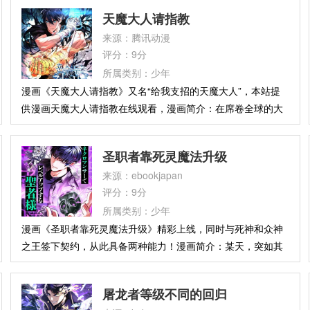
今，他重新登录虚拟现实游戏《God of Savior》及其原型《德
天魔大人请指教
洛克》——最强的王者，回来了。“游戏即将连接。”当神重新
来源：腾讯动漫
踏入战场，整个世界都将为之颤抖。
评分：9分
所属类别：少年
漫画《天魔大人请指教》又名“给我支招的天魔大人”，本站提
供漫画天魔大人请指教在线观看，漫画简介：在席卷全球的大
灾难【传送门冲击】中，主角朴贤秀亲眼看着父母离世，他的
家人只剩下处于昏迷状态的弟弟。为了保护弟弟，他拼命努
圣职者靠死灵魔法升级
力，但身为没有能力的辅助，他活得很辛苦，还倍受他人的轻
来源：ebookjapan
视…就在这时，助力者千景出现了！从古代武林穿越到现代的
评分：9分
武林高手千景开始教贤秀武功……
所属类别：少年
漫画《圣职者靠死灵魔法升级》精彩上线，同时与死神和众神
之王签下契约，从此具备两种能力！漫画简介：某天，突如其
来的门中涌出大量怪物，世界陷入危机。在攻略这些门以拯救
世界的猎人中，最强者被称为“九星”，其中七人已建立势力，
屠龙者等级不同的回归
掌控了世界。在九星大多依靠神明加护战斗的情况下，死灵法