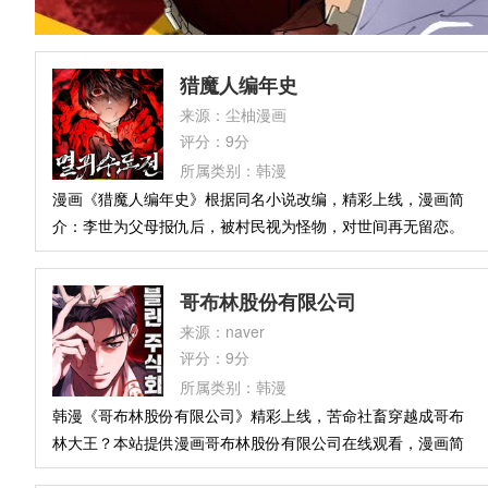
猎魔人编年史
来源：尘柚漫画
评分：9分
所属类别：韩漫
漫画《猎魔人编年史》根据同名小说改编，精彩上线，漫画简
介：李世为父母报仇后，被村民视为怪物，对世间再无留恋。
捉鬼者蒙莲遇见了这个心如死灰的少年，为他定下新目标——
荡平世间恶鬼。两人同住屋檐下，蒙莲察觉到他体内潜藏的异
哥布林股份有限公司
质天赋，便将他送入以冷酷闻名的修炼门派“大武道”。那里专
来源：naver
出刽子手，而他恰好需要一把锋刃来斩断自己与过往的牵绊。
评分：9分
所属类别：韩漫
韩漫《哥布林股份有限公司》精彩上线，苦命社畜穿越成哥布
林大王？本站提供漫画哥布林股份有限公司在线观看，漫画简
介：普通上班族吴科长通勤时意外跌入魔界，醒来竟成了濒临