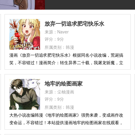
放弃一切追求肥宅快乐水
来源：Naver
评分：9分
所属类别：韩漫
漫画《放弃一切追求肥宅快乐水》根据同名小说改编，荒诞搞
笑，不容错过！漫画简介：转生异界二十载，我屠龙斩魔，立
下不世功业，受万众敬仰。然而，权柄与力量无法填补的，唯
有喉间那一抹焦糖色的渴望——可乐。此界佳酿无数，唯独那
地牢的绘图画家
熟悉的甜腻气泡，再也不曾触碰我的舌尖。巅峰之上，胜利的
来源：尘柚漫画
酒杯里，盛满的只有异乡的苦涩与缺失的汽水。
评分：9分
所属类别：韩漫
大热小说改编韩漫《地牢的绘图画家》强势来袭，变成画作改
变命运，不容错过！本站提供漫画地牢的绘图画家在线观看，
漫画简介：被“大灾变”永远改变了的世界。前美术老师徐基奥