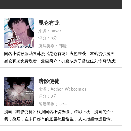
昆仑有龙
来源：naver
评分：8分
所属类别：韩漫
同名小说改编武侠韩漫《昆仑有龙》火热来袭，本站提供漫画
昆仑有龙免费观看，漫画简介：乔夏成为了曾经位列传奇“九派
一帮”之一的昆仑派的弟子。他与其他同门一起，在艰难险阻中
努力重建衰落的门派。……只是，总觉得哪里不太对劲。这些
暗影使徒
同门，以前竟然是乞丐、山贼、骗子和盗贼？这……真的是名
来源：Aethon Webcomics
门正派吗？
评分：9分
所属类别：少年
漫画《暗影使徒》根据同名小说改编，精彩上线，漫画简介：
我，桑尼，在末日都市的底层苟且偷生，从未指望命运垂怜。
直到一道灵魂印记选中了我，将我送入满目疮痍的梦境领域