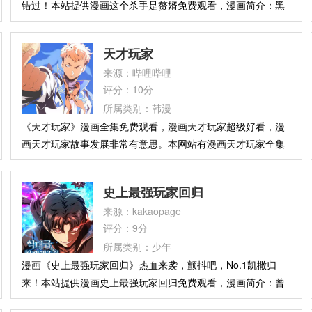
错过！本站提供漫画这个杀手是赘婿免费观看，漫画简介：黑
暗世界的杀手之王，狼组织的首领‘狼王’，一次任务失败，他受
重伤回到华夏。 为了调查父母生世背景和完成父亲遗志，他成
天才玩家
为了冯家一名上门女婿。 如今他不在是狼王，而是江浩。 曾经
来源：哔哩哔哩
的‘狼王’，一年前被黑暗世界宣布任务失败而陨落，而现在的江
评分：10分
浩隐匿狼王身份在都市之内展开了疯狂的复仇和杀戮！
所属类别：韩漫
《天才玩家》漫画全集免费观看，漫画天才玩家超级好看，漫
画天才玩家故事发展非常有意思。本网站有漫画天才玩家全集
免费阅读，漫画天才玩家讲述了：有些人天生就技能全部点
满，稍微付出努力就可以成功，我就是这样的人。
史上最强玩家回归
来源：kakaopage
评分：9分
所属类别：少年
漫画《史上最强玩家回归》热血来袭，颤抖吧，No.1凯撒归
来！本站提供漫画史上最强玩家回归免费观看，漫画简介：曾
经独霸榜首、被称为“神”的玩家凯撒，消失了整整一年半。如