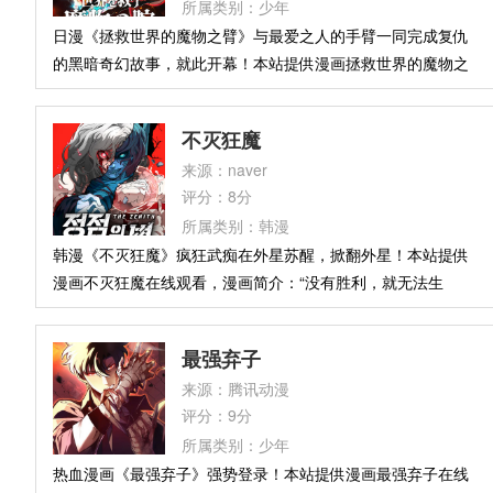
所属类别：少年
他，在各自赛场历经重创与失意，终成彼此眼中最耀眼的光。
日漫《拯救世界的魔物之臂》与最爱之人的手臂一同完成复仇
的黑暗奇幻故事，就此开幕！本站提供漫画拯救世界的魔物之
臂在线观看，漫画简介：世界最强的剑士罗兰，终日投身于讨
伐魔王的战斗之中。他心灵的支柱，是他最爱的恋人菲莉西
不灭狂魔
亚。然而，由于魔王的诅咒，她化为了魔物。失去自我的菲莉
来源：naver
西亚袭击了罗兰。罗兰在绝望中与她战斗，两人同归于尽。在
评分：8分
逐渐消散的意识中，罗兰听到了一个声音：“你不能死在这
所属类别：韩漫
里……”随后罗兰复活了。他失去了战斗中失去的手臂，取而代
韩漫《不灭狂魔》疯狂武痴在外星苏醒，掀翻外星！本站提供
之获得了化为魔物的菲莉西亚的手臂。
漫画不灭狂魔在线观看，漫画简介：“没有胜利，就无法生
存。”曾经将武林化为血海的疯狂武痴马镇月，在与天下五大高
手激战后被封印。千年时光流逝，他苏醒之地并非地球，而是
最强弃子
一颗外星。在这里，每百年一度的宇宙格斗大赛GSP即将开
来源：腾讯动漫
幕，他将再次迎战宇宙最强战士——当狂魔再临，星际武林的
评分：9分
噩梦，才刚刚开始。
所属类别：少年
热血漫画《最强弃子》强势登录！本站提供漫画最强弃子在线