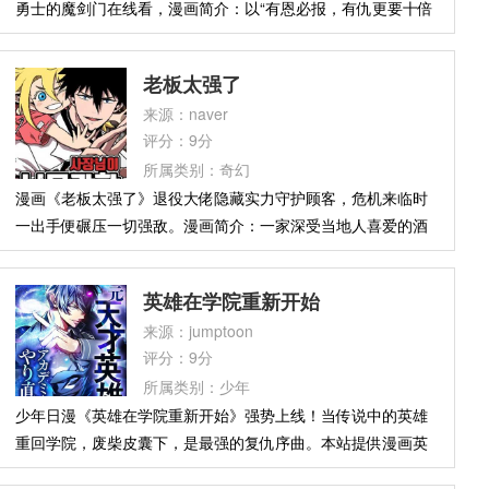
勇士的魔剑门在线看，漫画简介：以“有恩必报，有仇更要十倍
奉还”为人生信条，坚决拒绝脏活累活的勇士——希格尼彻·杰卡
尔！ 不知是偶然还是必然，变化为少女的魔剑们纷纷找上了
老板太强了
他，希格也自此陷入了各种阴谋和意外当中… 断罪之勇士希格
来源：naver
尼彻·杰卡尔，既然躲不开，那就把敌人统统杀光！
评分：9分
所属类别：奇幻
漫画《老板太强了》退役大佬隐藏实力守护顾客，危机来临时
一出手便碾压一切强敌。漫画简介：一家深受当地人喜爱的酒
吧的老板，竟然是一位昔日的传奇猎人。普通的顾客们震惊地
发现，这位看似不起眼的“老板”展现出了远超普通调酒师的强
英雄在学院重新开始
大力量和高超技艺。故事由此展开，这位退役的实力超群者在
来源：jumptoon
酒吧里一边经营着自己的酒吧，一边还要应对昔日猎人时代的
评分：9分
威胁，并以只有真正的传奇才能做到的方式保护着酒吧（以及
所属类别：少年
顾客们）——他模糊了平静的平民生活与超人猎人隐秘世界之
少年日漫《英雄在学院重新开始》强势上线！当传说中的英雄
间的界限。
重回学院，废柴皮囊下，是最强的复仇序曲。本站提供漫画英
雄在学院重新开始在线观看，漫画简介：最强冒险者被同伴背