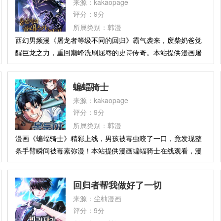
来源：kakaopage
师知念凌牙却在没有加护的情况下成为了九星。凌牙因实力令
评分：9分
超越者和神明忌惮而被追杀，他借助圣遗物回溯了过去。为了
所属类别：韩漫
向神明复仇，他与同样憎恨神明的克洛诺斯缔结契约，共同投
西幻男频漫《屠龙者等级不同的回归》霸气袭来，废柴奶爸觉
身战斗。
醒巨龙之力，重回巅峰洗刷屈辱的史诗传奇。本站提供漫画屠
龙者等级不同的回归在线观看，简介：齐格·德雷克，身为屠龙
世家直系血脉，却是家族史上首位觉醒失败者。因空有治愈天
蝙蝠骑士
赋而非剑术才华，他被无情驱逐，最终在变强的挣扎中凄惨死
来源：kakaopage
去。临终之际，神秘文字浮现：[上古巨龙之魂刻印]、[不可逆
评分：9分
力量发动]。睁开眼，齐格竟回到了20年前抛弃他的家族。这一
所属类别：韩漫
次，他不再是那个卑微的“奶妈”，而是身怀不灭神力的复仇
漫画《蝙蝠骑士》精彩上线，男孩被毒虫咬了一口，竟发现整
者。“只要能变强，我将利用一切。”且看等级完全不同的屠龙
条手臂瞬间被毒素弥漫！本站提供漫画蝙蝠骑士在线观看，漫
传说，如何拉开序幕！
画简介：九局下半，两出局！“俱乐部骑士”开始了他的全垒打
反击，力图扭转战局！棒球棒中蕴藏着一股未知的力量。丹踏
回归者帮我做好了一切
上了回家的冒险之旅，一路斩杀来自异世界的怪物！
来源：尘柚漫画
评分：9分