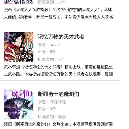
所属类别：少年
悄制裁那些滥用超能力的异能者
漫画《天魔大人亲临指教》又名“给我支招的天魔大人”，武林
大佬的另类教学，开局一包泡面。本站提供漫画天魔大人亲临
指教全集在线观看，漫画简介：大灾变降临，父母双亡，弟弟
昏迷——朴贤秀只是个被人瞧不起的辅助无能者。穷困潦倒
记忆万物的天才武者
时，一位自称从武林穿越来的老爷子天庆出现了……可这位高
来源：naver
手不教打架，先让他煮泡面？！“想挨揍吗？”废柴少年懵了。
评分：8分
但当晚，他觉醒了专属能力【听从指教】——从被人踩在脚
所属类别：少年
下，到即将登顶天下第一！
武林韩漫《记忆万物的天才武者》精彩上线，带着前世记忆重
走武林路。本站提供漫画记忆万物的天才武者在线观看，漫画
简介：记住一切的三流武士陈素云，回到了30年前——魔教尚
未重现江湖的时代。回到过去这件事，在他看来，并不像是要
断罪勇士的魔剑们
他拯救世界。“如果是那样，至少也该给我某种特殊能力，或者
来源：哔哩哔哩
附上张三丰祖师的灵魂之类的吧？”无可救药的三流门派，低微
评分：9分
到尘埃的武学天赋。要说回到过去值得高兴，可手上的牌实在
所属类别：韩漫
太弱了。“完蛋了。”为了改变注定的绝望未来，陈素云的挣扎
漫画《断罪勇士的魔剑们》火热来袭，本漫画网提供漫画断罪
就此开始。