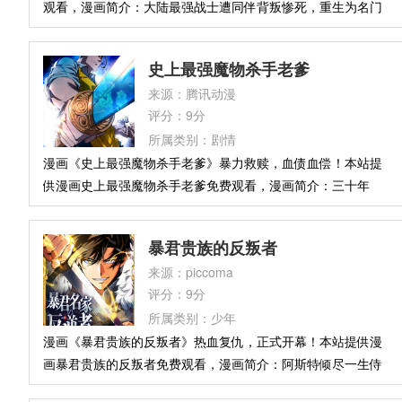
观看，漫画简介：大陆最强战士遭同伴背叛惨死，重生为名门
大学的废柴学生——体弱、被家族排挤、遭同学霸凌。前世最
强者的骄傲在胸腔燃烧，他挥拳再起：“向背叛者复仇，夺回最
史上最强魔物杀手老爹
强之名！”当至尊灵魂落入最弱躯壳，一场酣畅淋漓的逆袭复仇
来源：腾讯动漫
剧，就此开幕！
评分：9分
所属类别：剧情
漫画《史上最强魔物杀手老爹》暴力救赎，血债血偿！本站提
供漫画史上最强魔物杀手老爹免费观看，漫画简介：三十年
前，席卷世界的灾厄“诡祸”被人类战胜，最强魔物猎人赤枭却
隐姓埋名，化身平凡奶爸，带着女儿赤小满辗转各地躲避追
暴君贵族的反叛者
杀。然而，小满天生能看见“不存在之物”的能力，引来神秘组
来源：piccoma
织“百目”的觊觎。为保护女儿，赤枭被迫重拾业火唐刀，直面
评分：9分
潜伏于现代都市的诡谲阴谋。
所属类别：少年
漫画《暴君贵族的反叛者》热血复仇，正式开幕！本站提供漫
画暴君贵族的反叛者免费观看，漫画简介：阿斯特倾尽一生侍
奉养父，以报答孤儿时被收留的恩情。然而在临终之际，他得