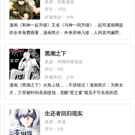
来源：快看漫画
重任。 穿梭在游戏化的重重试炼、意想不到的盟友和无比邪恶
评分：10分
的新反派角色之间， 我们的英雄将面对一道关乎全人类命运的
所属类别：少年
终极拷问： 你真的拥有全心投入学习的勇气和实力吗？
漫画《和神一起升级》又名《与神一同升级》，起司漫画网提
供全本免费观看，漫画简介：外来邪神入侵，人间哀鸿遍野。
诸神鏖战数年，终以溃败收场。希腊神克洛诺斯在弥留之际，
舍身撕开时空裂隙。众神将最后希望寄托于队伍中唯一的人类
黑潮之下
金幽元，命他重返过去，集结昔日神祇，逆转败局。
来源：哔哩哔哩漫画
评分：9分
所属类别：少年
漫画《黑潮之下》火热上线，，不容错过！漫画简介：为救女
主，兰登被时间圣器侵蚀，觉醒“星之窗”窥见不可名状的恐
怖，却因此穿越回五年前。天空撕裂出“黑潮”裂隙，旧神巨眼
俯视人间。失踪十年的哥哥坠入异度空间，正传来拯救世界的
生还者回归现实
坐标。潜伏数千年的“降临会”企图以十二圣器唤醒克苏鲁。兰
来源：咚漫
登联合神秘教会，深入异界寻兄，解开体内犹格·索托斯碎片的
评分：9分
终极秘密。