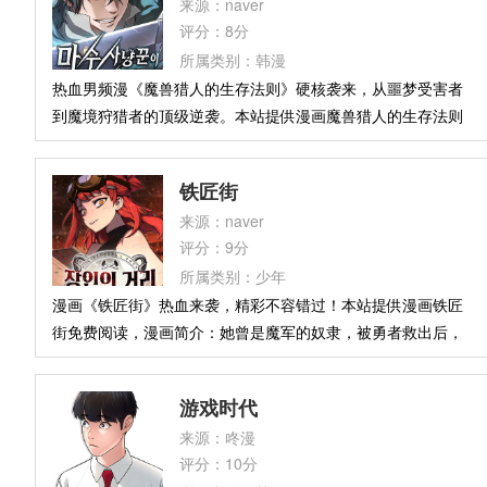
来源：naver
作，拒绝所有派系斗争，换来的却是身边人的背叛与莫须有的
评分：8分
污名。就在他心灰意冷、跌入谷底的瞬间，命运的齿轮发生转
所属类别：韩漫
动。既然规则无法保护正义，那他索性不再克制。当这位掌握
热血男频漫《魔兽猎人的生存法则》硬核袭来，从噩梦受害者
着人心博弈与资本密码的天才决定“越界”反击，那些曾经联手
到魔境狩猎者的顶级逆袭。本站提供漫画魔兽猎人的生存法则
陷害他的高层们，即将见证职场真正的噩梦！
在线观看，简介：饱受12年神秘噩梦折磨的宇镇，在遭遇突如
其来的死亡后，竟意外坠入那个梦中的恐怖世界——“魔境”。
铁匠街
本以为是绝路，却没想他在现实中为了对抗噩梦而疯狂磨炼的
来源：naver
技艺，在这里竟成了最致命的杀招。随着等级不断攀升，宇镇
评分：9分
开启了狩猎魔兽、收割神力的血色新篇章。在魔兽横行的深渊
所属类别：少年
中，他不仅要活下去，更要成为让所有怪物战栗的最强主宰！
漫画《铁匠街》热血来袭，精彩不容错过！本站提供漫画铁匠
街免费阅读，漫画简介：她曾是魔军的奴隶，被勇者救出后，
却没有追随英雄踏上冒险之旅——而是拿起锤子，走进了工匠
街。那里没有鲜花和掌声，只有炉火、铁砧，和一双双锻造出
游戏时代
勇者之剑的手。勇者的童话从不记载他们的名字，但没有他
来源：咚漫
们，就没有传说。当尤塔敲响第一锤，他才发现：锻造，也是
评分：10分
一种战斗。