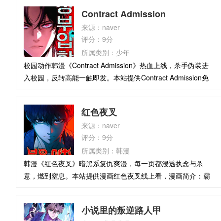
灭亡的哥布林领主。魔界弱肉强食，要活命就必须掠夺，要立
Contract Admission
足就必须征服。他别无依靠，只能凭借职场磨出的韧劲，在妖
来源：naver
物环伺的绝境中挣出一条生路。当昔日的工作习惯化作生存本
评分：9分
能，他正以最荒诞的方式改写魔界的生存法则。办公室的经
所属类别：少年
验，或许真能颠覆整个魔界的格局。
校园动作韩漫《Contract Admission》热血上线，杀手伪装进
入校园，反转高能一触即发。本站提供Contract Admission免
费看，漫画简介：大型杀手组织“巴塔拉”的成员“柳江民”。这里
一旦进入就再也无法离开。某天，他接到一项以“自由”为代价
红色夜叉
的特殊委托——杀死“在韩国的目标”。为了自由，柳江民回到
来源：naver
韩国，先顺手清除了组织的“背叛者”来热身。轻松完成热身
评分：9分
后，他开始正式执行委托……
所属类别：韩漫
韩漫《红色夜叉》暗黑系复仇爽漫，每一页都浸透执念与杀
意，燃到窒息。本站提供漫画红色夜叉线上看，漫画简介：霸
凌妹妹的加害者们还没等来复仇就死了，死后自然坠入地狱。
但复仇不会就此终结——主角李成律亲手结束自己的生命，追
小说里的叛逆路人甲
入地狱深处，只为在彼岸完成血祭。当生死界限被仇恨踏碎，