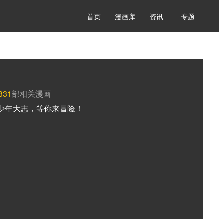
首页
漫画库
资讯
专题
331
部相关漫画
少年大志，等你来冒险！