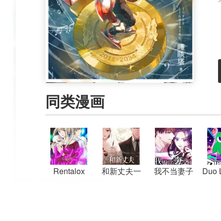
同类漫画
Rentalox
和新丈夫一
我不当妻子
Duo 
起复仇
了