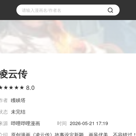
凌云传
8.0
作者
矆睒塔
状态
未完结
来源
哔哩哔哩漫画
时间
2026-05-21 17:19
介绍
原创漫画《凌云传》故事设定新颖，画风优美，不容错过！