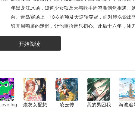
年黑龙江冰场，短道少女项及天与歌手周鸣廉偶然相遇。
向。青岛赛场上，13岁的项及天逆转夺冠，面对镜头说出“
劈开周鸣廉的迷惘，让他重拾音乐初心。此后十六年，冰
大的他，在各自赛场历经重创与失意，终成彼此眼中最耀
开始阅读
Leveling
炮灰女配想
凌云传
我的男团我
海波追
上位
的神
终