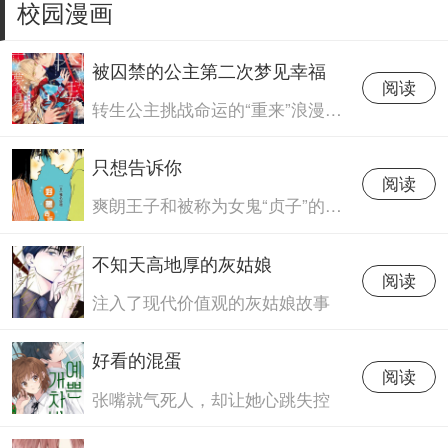
校园漫画
被囚禁的公主第二次梦见幸福
阅读
转生公主挑战命运的“重来”浪漫幻想
只想告诉你
阅读
爽朗王子和被称为女鬼“贞子”的校园喜剧
不知天高地厚的灰姑娘
阅读
注入了现代价值观的灰姑娘故事
好看的混蛋
阅读
张嘴就气死人，却让她心跳失控