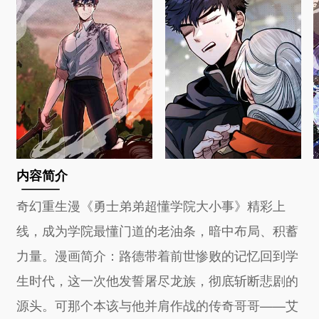
内容简介
奇幻重生漫《勇士弟弟超懂学院大小事》精彩上
线，成为学院最懂门道的老油条，暗中布局、积蓄
力量。漫画简介：路德带着前世惨败的记忆回到学
生时代，这一次他发誓屠尽龙族，彻底斩断悲剧的
源头。可那个本该与他并肩作战的传奇哥哥——艾