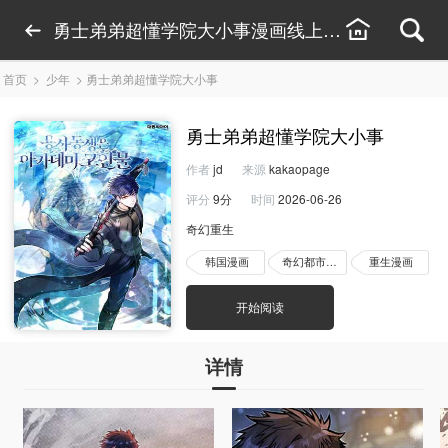
勇士弟弟超懂学院大小事漫画线上看-勇士弟弟超
首页
>
少年
>
勇士弟弟超懂学院大小事
勇士弟弟超懂学院大小事
作者
jd
来源
kakaopage
评分
9分
时间
2026-06-26
奇幻重生
韩国漫画
奇幻都市漫画
重生漫画
开始阅读
详情