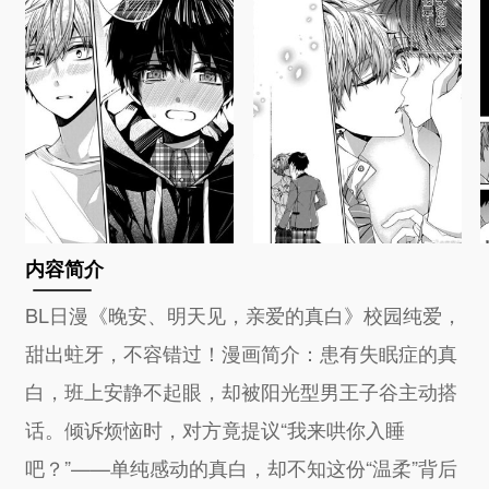
内容简介
BL日漫《晚安、明天见，亲爱的真白》校园纯爱，
甜出蛀牙，不容错过！漫画简介：患有失眠症的真
白，班上安静不起眼，却被阳光型男王子谷主动搭
话。倾诉烦恼时，对方竟提议“我来哄你入睡
吧？”——单纯感动的真白，却不知这份“温柔”背后