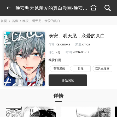
晚安明天见亲爱的真白漫画-晚安明天见亲爱的真
首页
>
蔷薇
>
晚安、明天见，亲爱的真白
晚安、明天见，亲爱的真白
作者
Katouroka
来源
cmoa
评分
9分
时间
2026-06-07
纯爱日漫
蔷薇漫画
日漫
双男主漫画
开始阅读
详情