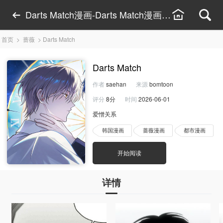
Darts Match漫画-Darts Match漫画在线观看-Da
首页
>
蔷薇
>
Darts Match
Darts Match
作者
saehan
来源
bomtoon
评分
8分
时间
2026-06-01
爱憎关系
韩国漫画
蔷薇漫画
都市漫画
开始阅读
详情