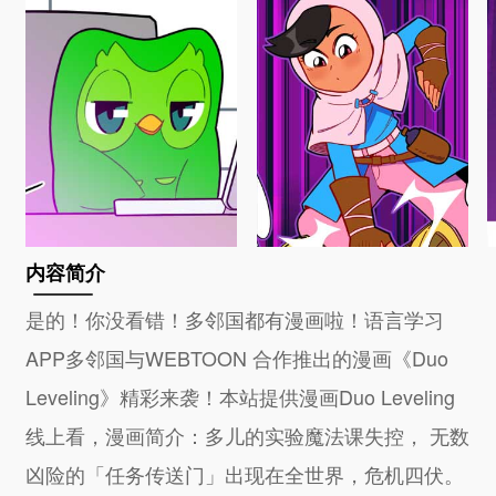
内容简介
是的！你没看错！多邻国都有漫画啦！语言学习
APP多邻国与WEBTOON 合作推出的漫画《Duo
Leveling》精彩来袭！本站提供漫画Duo Leveling
线上看，漫画简介：多儿的实验魔法课失控， 无数
凶险的「任务传送门」出现在全世界，危机四伏。