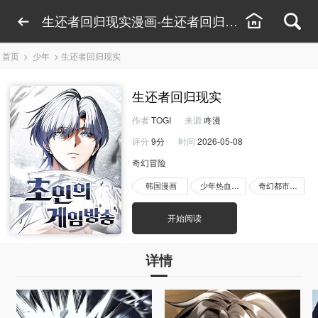
生还者回归现实漫画-生还者回归现实漫画完整版
首页
>
少年
>
生还者回归现实
生还者回归现实
作者
TOGI
来源
咚漫
评分
9分
时间
2026-05-08
奇幻冒险
韩国漫画
少年热血漫画
奇幻都市漫画
开始阅读
详情