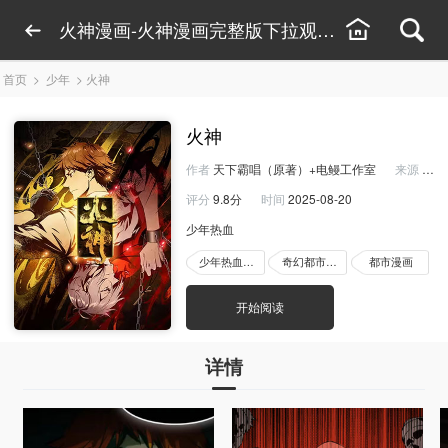
火神漫画-火神漫画完整版下拉观看-火神漫画免
首页
>
少年
>
火神
火神
作者
天下霸唱（原著）+电鳗工作室
来源
快看
评分
9.8分
时间
2025-08-20
少年热血
少年热血漫画
奇幻都市漫画
都市漫画
开始阅读
详情