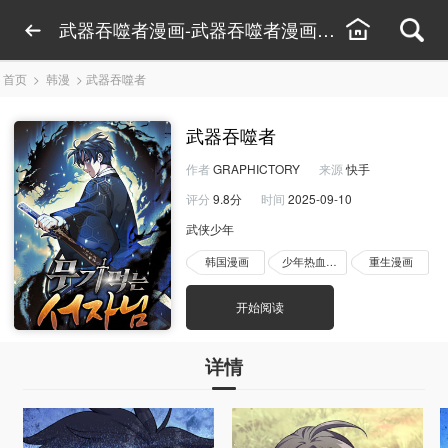
武器吞噬者漫画-武器吞噬者漫画线上看-武器吞
首页
>
韩漫
>
武器吞噬者
武器吞噬者
作者
GRAPHICTORY
来源
快手
评分
9.8分
时间
2025-09-10
武侠少年
韩国漫画
少年热血漫画
重生漫画
开始阅读
详情