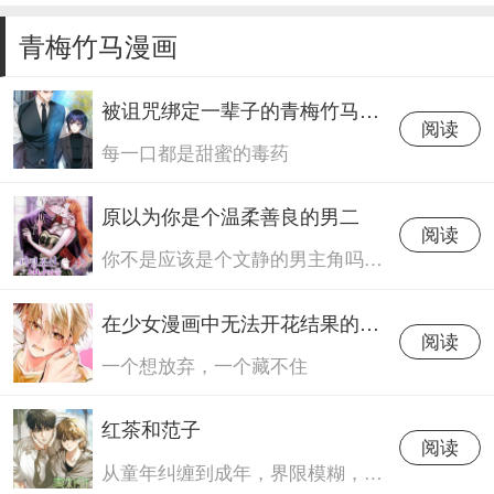
青梅竹马漫画
被诅咒绑定一辈子的青梅竹马太好嗑
阅读
每一口都是甜蜜的毒药
原以为你是个温柔善良的男二
阅读
你不是应该是个文静的男主角吗？！
在少女漫画中无法开花结果的恋情
阅读
一个想放弃，一个藏不住
红茶和范子
阅读
从童年纠缠到成年，界限模糊，承诺却比时间