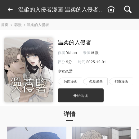
温柔的入侵者漫画-温柔的入侵者漫画在线看-温
首页
>
韩漫
>
温柔的入侵者
温柔的入侵者
作者
Yuhan
来源
咚漫
评分
9分
时间
2025-12-01
少女恋爱
韩国漫画
恋爱漫画
都市漫画
开始阅读
详情