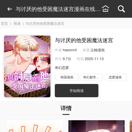
与讨厌的他受困魔法迷宫漫画在线看-与讨厌的他
首页
>
韩漫
>
与讨厌的他受困魔法迷宫
与讨厌的他受困魔法迷宫
作者
haeonnii
来源
尘柚漫画
评分
9.7分
时间
2025-11-13
奇幻恋爱
韩国漫画
奇幻都市漫画
恋爱漫画
开始阅读
详情