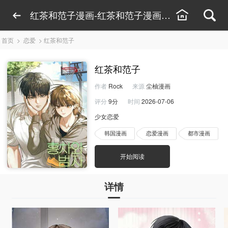
红茶和范子漫画-红茶和范子漫画免费观看-红茶
首页
>
恋爱
>
红茶和范子
红茶和范子
作者
Rock
来源
尘柚漫画
评分
9分
时间
2026-07-06
少女恋爱
韩国漫画
恋爱漫画
都市漫画
开始阅读
详情