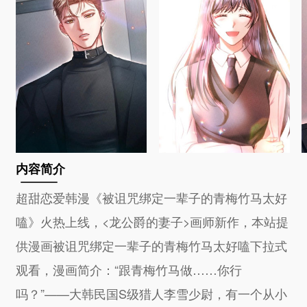
内容简介
超甜恋爱韩漫《被诅咒绑定一辈子的青梅竹马太好
嗑》火热上线，<龙公爵的妻子>画师新作，本站提
供漫画被诅咒绑定一辈子的青梅竹马太好嗑下拉式
观看，漫画简介：“跟青梅竹马做……你行
吗？”——大韩民国S级猎人李雪少尉，有一个从小