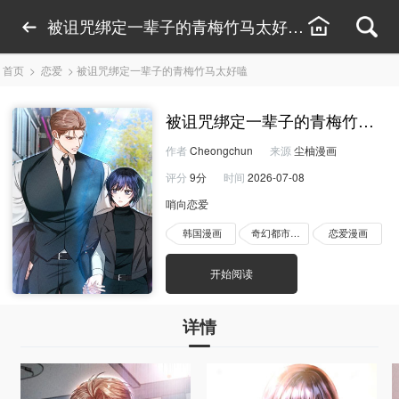
被诅咒绑定一辈子的青梅竹马太好嗑漫画完整版-
首页
>
恋爱
>
被诅咒绑定一辈子的青梅竹马太好嗑
被诅咒绑定一辈子的青梅竹马太
作者
Cheongchun
来源
尘柚漫画
评分
9分
时间
2026-07-08
哨向恋爱
韩国漫画
奇幻都市漫画
恋爱漫画
开始阅读
详情