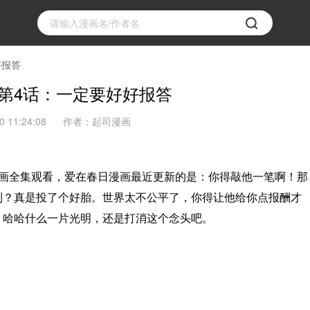
好报答
第4话：一定要好好报答
11:24:08
作者：起司漫画
漫画全集观看，爱在春日漫画最近更新的是：你得敲他一笔啊！那
利？真是投了个好胎。世界太不公平了，你得让他给你点报酬才
。哈哈什么一片光明，还是打消这个念头吧。