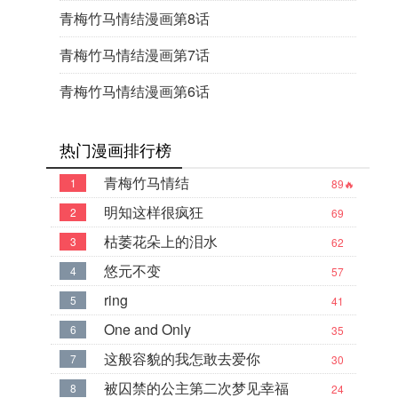
青梅竹马情结漫画第8话
青梅竹马情结漫画第7话
青梅竹马情结漫画第6话
热门漫画排行榜
青梅竹马情结
1
89🔥
明知这样很疯狂
2
69
枯萎花朵上的泪水
3
62
悠元不变
4
57
ring
5
41
One and Only
6
35
这般容貌的我怎敢去爱你
7
30
被囚禁的公主第二次梦见幸福
8
24