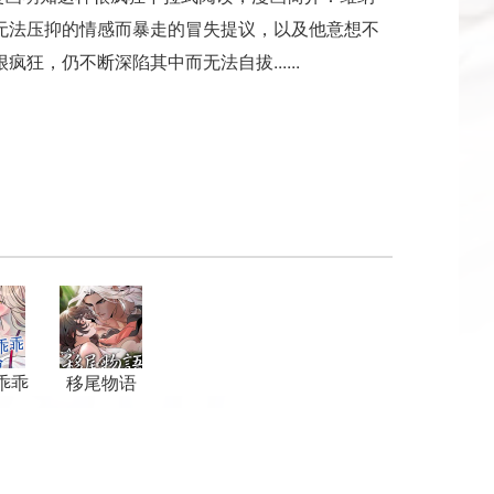
无法压抑的情感而暴走的冒失提议，以及他意想不
狂，仍不断深陷其中而无法自拔......
乖乖
移尾物语
擒