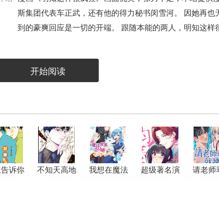
斯集团代表车正武，还有他的得力秘书闵雪河。 因她再也
到的豪爽回应是一切的开端。 跟随本能的两人，明知这样很疯
开始阅读
想告诉你
不知天高地
我想在魔法
超级著名演
请老师
厚的灰姑娘
世界当接待
员的溺爱很
就
小姐
恐怖