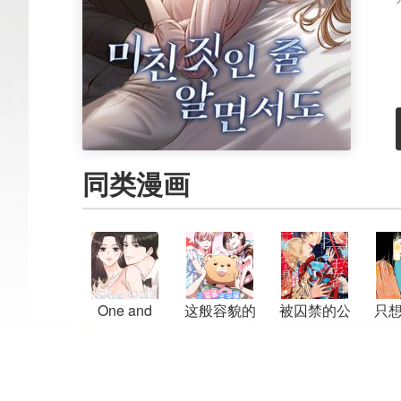
同类漫画
One and
这般容貌的
被囚禁的公
只
Only
我怎敢去爱
主第二次梦
你
见幸福