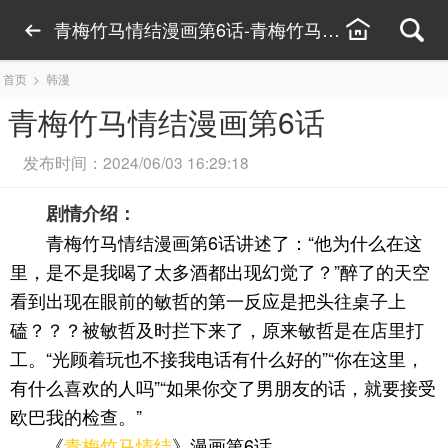
青梅竹马情结漫画第6话-青梅竹马情结漫画线上看
首页
>
韩漫
青梅竹马情结漫画第6话
发布时间：2024/06/03 16:29:18
剧情介绍：
青梅竹马情结漫画第6话讲述了：“他为什么在这
里，是不是我喝了太多酒都出现幻觉了？”醉了的天空
看到出现在眼前的敏哲的第一反应是把头往桌子上
磕？？？被敏哲及时拦下来了，原来敏哲是在店里打
工。“光顾着玩也不接我电话有什么好的”“你在这里，
有什么喜欢的人吗”“如果你交了男朋友的话，就要接受
欧巴我的检查。”
《
青梅竹马情结
》漫画第6话