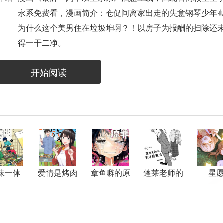
永系免费看，漫画简介：仓促间离家出走的失意钢琴少年·
为什么这个美男住在垃圾堆啊？！以房子为报酬的扫除还未
得一干二净。
开始阅读
味一体
爱情是烤肉
章鱼噼的原
蓬莱老师的
星
的滋味
罪
天才除灵法