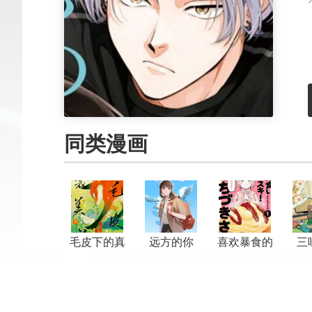
同类漫画
毛皮下的真
远方的你
喜欢暴食的
三
心
望月小姐