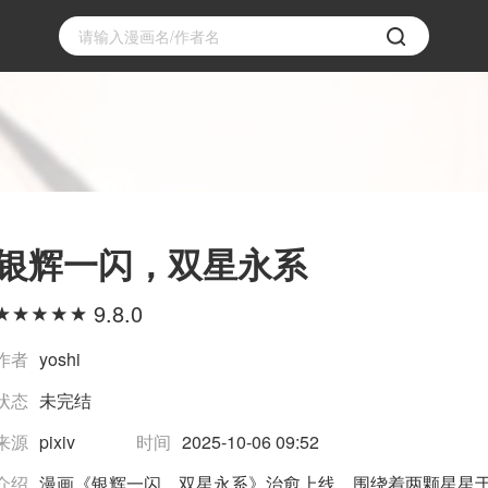
银辉一闪，双星永系
9.8.0
作者
yoshi
状态
未完结
来源
pixiv
时间
2025-10-06 09:52
介绍
漫画《银辉一闪，双星永系》治愈上线，围绕着两颗星星