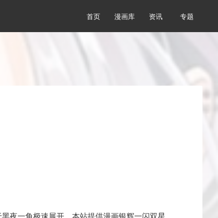
首页
漫画库
资讯
专题
于黑夜一角极速展开。本站提供漫画银辉一闪双星