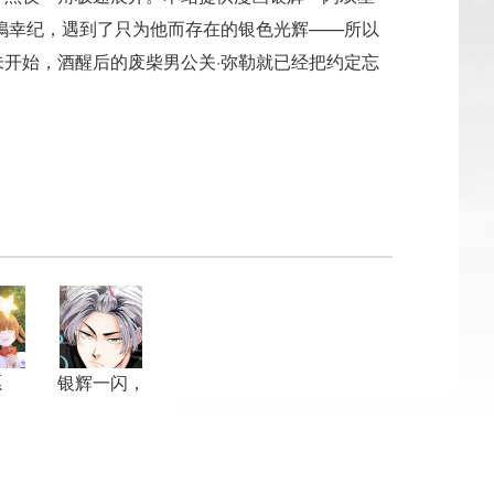
嶋幸纪，遇到了只为他而存在的银色光辉——所以
开始，酒醒后的废柴男公关·弥勒就已经把约定忘
愿
银辉一闪，
双星永系