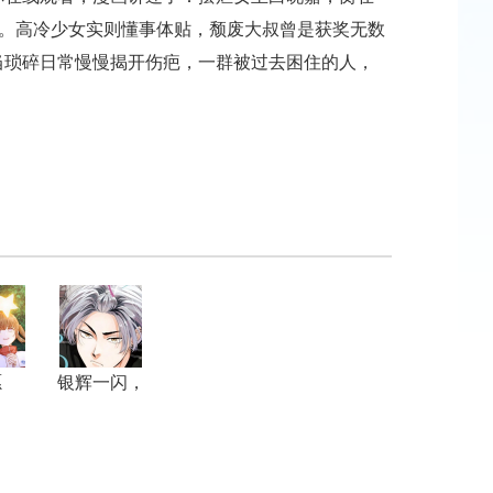
常。高冷少女实则懂事体贴，颓废大叔曾是获奖无数
当琐碎日常慢慢揭开伤疤，一群被过去困住的人，
愿
银辉一闪，
双星永系