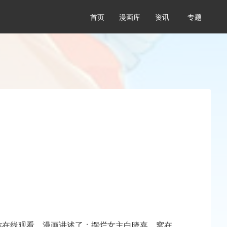
首页
漫画库
资讯
专题
你在线观看，漫画讲述了：摆烂女主白晓嘉，窝在