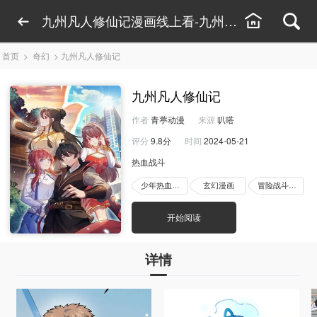
九州凡人修仙记漫画线上看-九州凡人修仙记漫画
首页
>
奇幻
>
九州凡人修仙记
九州凡人修仙记
作者
青葶动漫
来源
叭嗒
评分
9.8分
时间
2024-05-21
热血战斗
少年热血漫画
玄幻漫画
冒险战斗漫画
开始阅读
详情