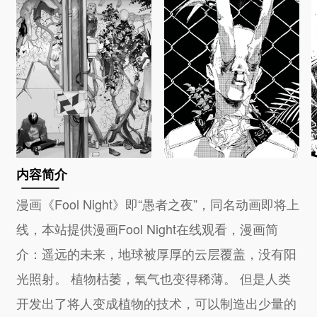
内容简介
漫画《Fool Night》即“愚者之夜”，同名动画即将上
线，本站提供漫画Fool Night在线观看，漫画简
介：遥远的未来，地球被厚厚的云层覆盖，没有阳
光照射。 植物枯萎，氧气也变得稀薄。 但是人类
开发出了将人变成植物的技术，可以制造出少量的