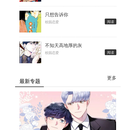
只想告诉你
阅读
校园恋爱
不知天高地厚的灰
姑娘
阅读
校园恋爱
更多
最新专题