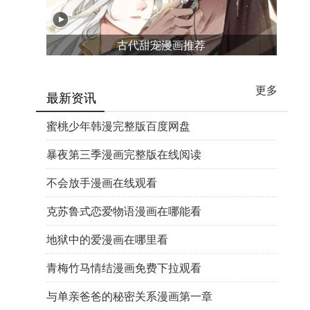
古代甜宠漫画推荐
更多
最新资讯
蜜桃少年韩漫完整版百度网盘
暴夜第三季漫画完整版在线阅读
不会放手漫画在线观看
克苏鲁式恋爱物语漫画在哪能看
地狱中的爱漫画在哪里看
青梅竹马情结漫画免费下拉观看
与单亲爸爸的秘密关系漫画第一章