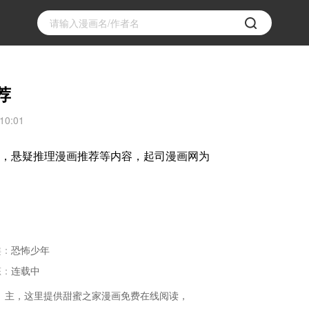
荐
10:01
看，悬疑推理漫画推荐等内容，起司漫画网为
类：
恐怖少年
态：
连载中
》主，这里提供甜蜜之家漫画免费在线阅读，