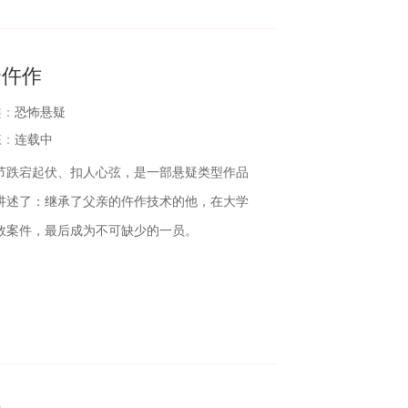
个仵作
类：
恐怖悬疑
态：
连载中
节跌宕起伏、扣人心弦，是一部悬疑类型作品
讲述了：继承了父亲的仵作技术的他，在大学
数案件，最后成为不可缺少的一员。