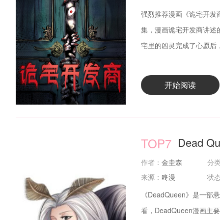
强烈推荐漫画《诡宅开发
集，漫画诡宅开发商讲述
宅里的凶灵完成了心愿后
第一笔生意！
开始阅读
TOP7
Dead Q
作者：
金圭森
分
来源：
咚漫
状
《DeadQueen》是一部
看，DeadQueen漫