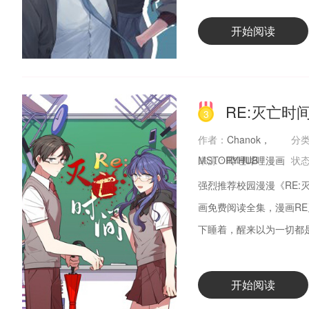
开始阅读
RE:灭亡时
3
作者：
Chanok，
分
MSTORYHUB
来源：
哔哩哔哩漫画
状
强烈推荐校园漫漫《RE:
画免费阅读全集，漫画R
下睡着，醒来以为一切都
开始阅读