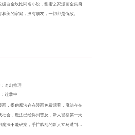
改编自金坎比同名小说，甜蜜之家漫画全集简
有和美的家庭，没有朋友，一切都是仇敌。
类：
奇幻推理
态：
连载中
漫画，提供魔法存在漫画免费观看，魔法存在
代社会，魔法已经得到普及，新人警察第一天
用魔法不能破案，手忙脚乱的新人立马遭到了
存法则，案件调查方案，新人慢慢学吧！