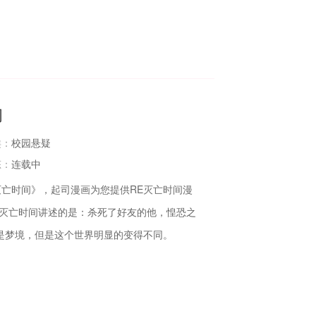
间
类：
校园悬疑
态：
连载中
灭亡时间》，起司漫画为您提供RE灭亡时间漫
E灭亡时间讲述的是：杀死了好友的他，惶恐之
是梦境，但是这个世界明显的变得不同。