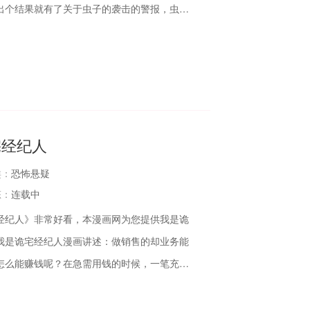
出个结果就有了关于虫子的袭击的警报，虫子
宅经纪人
类：
恐怖悬疑
态：
连载中
经纪人》非常好看，本漫画网为您提供我是诡
我是诡宅经纪人漫画讲述：做销售的却业务能
怎么能赚钱呢？在急需用钱的时候，一笔充满
面前。