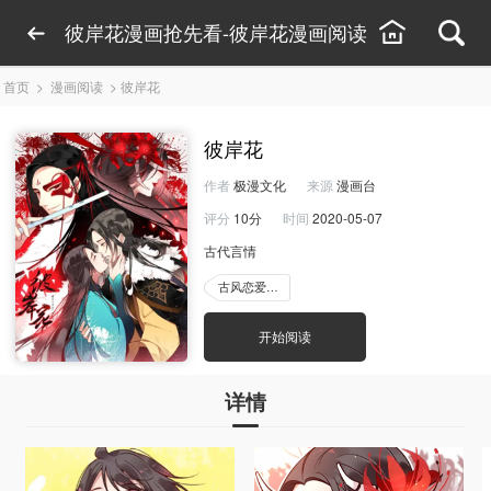
彼岸花漫画抢先看-彼岸花漫画阅读
首页
>
漫画阅读
>
彼岸花
彼岸花
作者
极漫文化
来源
漫画台
评分
10分
时间
2020-05-07
古代言情
古风恋爱漫画
开始阅读
详情