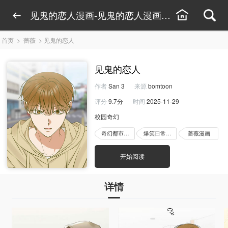
见鬼的恋人漫画-见鬼的恋人漫画下拉观看-见鬼
首页
>
蔷薇
>
见鬼的恋人
见鬼的恋人
作者
San 3
来源
bomtoon
评分
9.7分
时间
2025-11-29
校园奇幻
奇幻都市漫画
爆笑日常漫画
蔷薇漫画
开始阅读
详情