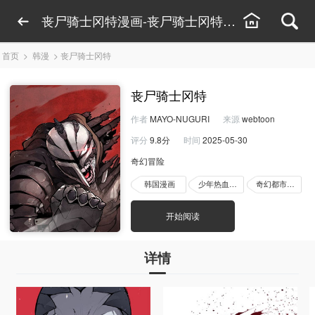
丧尸骑士冈特漫画-丧尸骑士冈特漫画全集-丧尸
首页
>
韩漫
>
丧尸骑士冈特
丧尸骑士冈特
作者
MAYO-NUGURI
来源
webtoon
评分
9.8分
时间
2025-05-30
奇幻冒险
韩国漫画
少年热血漫画
奇幻都市漫画
开始阅读
详情