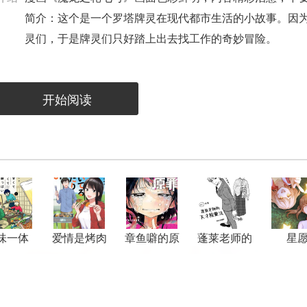
简介：这个是一个罗塔牌灵在现代都市生活的小故事。因
灵们，于是牌灵们只好踏上出去找工作的奇妙冒险。
开始阅读
味一体
爱情是烤肉
章鱼噼的原
蓬莱老师的
星
的滋味
罪
天才除灵法