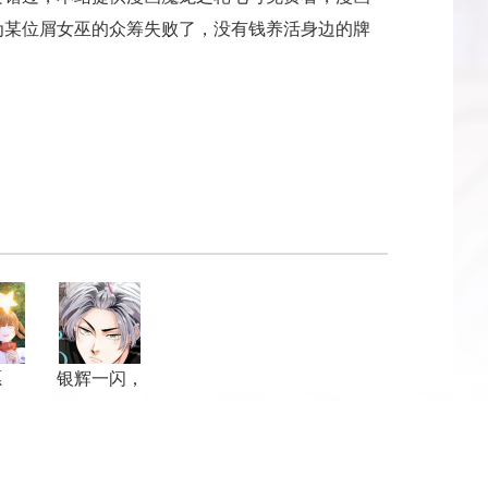
为某位屑女巫的众筹失败了，没有钱养活身边的牌
愿
银辉一闪，
双星永系