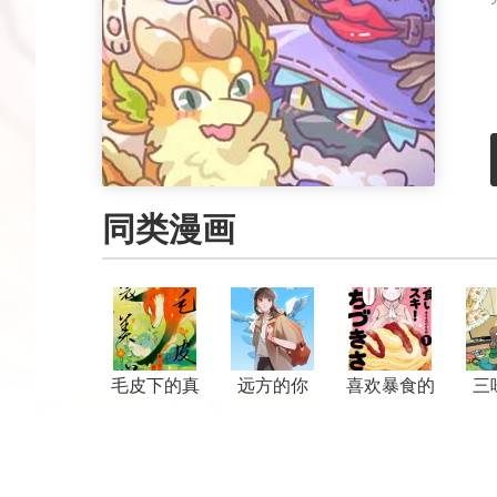
同类漫画
毛皮下的真
远方的你
喜欢暴食的
三
心
望月小姐