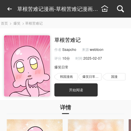
草根苦难记漫画-草根苦难记漫画最新章节-草根
首页
>
爆笑
>
草根苦难记
草根苦难记
作者
Ssapcho
来源
webtoon
评分
10分
时间
2025-02-07
爆笑日常
韩国漫画
爆笑日常漫画
国漫
开始阅读
详情