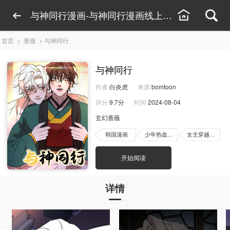
与神同行漫画-与神同行漫画线上看-与神同行漫
首页
>
蔷薇
>
与神同行
与神同行
作者
白炎虎
来源
bomtoon
评分
9.7分
时间
2024-08-04
玄幻蔷薇
韩国漫画
少年热血漫画
女主穿越漫画
开始阅读
详情