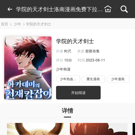
学院的天才剑士洛南漫画免费下拉式阅读-学院的
首页
>
少年
>
学院的天才剑士
学院的天才剑士
作者
时尺
来源
密斯布鲁
评分
10分
时间
2023-08-11
少年韩漫
少年热血漫画
重生漫画
少年漫画
开始阅读
详情