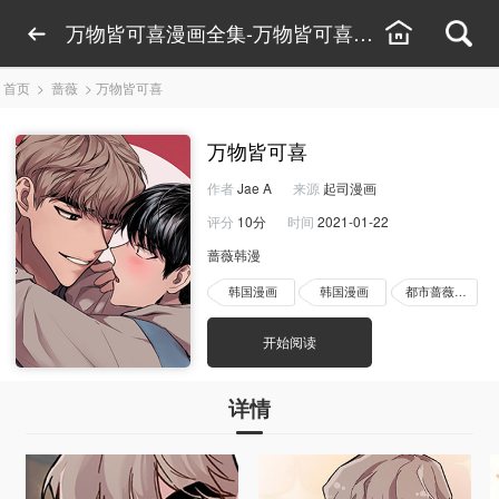
万物皆可喜漫画全集-万物皆可喜漫画免费下拉式
首页
>
蔷薇
>
万物皆可喜
万物皆可喜
作者
Jae A
来源
起司漫画
评分
10分
时间
2021-01-22
蔷薇韩漫
韩国漫画
韩国漫画
都市蔷薇漫画
开始阅读
详情