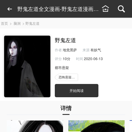
野鬼左道全文漫画-野鬼左道漫画在线观看
首页
>
脑洞
>
野鬼左道
野鬼左道
作者
地觉黑萨
来源
有妖气
评分
10分
时间
2020-06-13
都市悬疑
恐怖悬疑漫画
开始阅读
详情