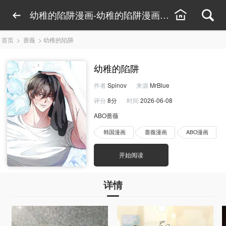
幼稚的陷阱漫画-幼稚的陷阱漫画免费观看-幼稚
首页
>
蔷薇
>
幼稚的陷阱
幼稚的陷阱
作者
Spinov
来源
MrBlue
评分
8分
时间
2026-06-08
ABO蔷薇
韩国漫画
蔷薇漫画
ABO漫画
开始阅读
详情