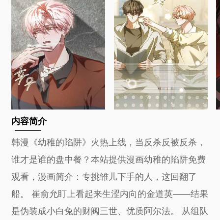
内容简介
韩漫《幼稚的陷阱》火热上线，当反杀反被反杀，
谁才是谁的盘中餐？本站提供漫画幼稚的陷阱免费
观看，漫画简介：专挑雏儿下手的人，这回翻了
船。 崔俞允盯上看起来生涩内向的金道英——结果
是伪装成小白兔的财阀三世、优质阿尔法。 从组队