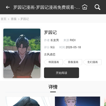
罗园记漫画-罗园记漫画免费观看-罗园记漫画讲的
首页
>
蔷薇
>
罗园记
罗园记
作者
长发男
来源
RIDI
评分
9分
时间
2026-05-18
古风虐恋
韩国漫画
蔷薇漫画
玄幻漫画
开始阅读
详情