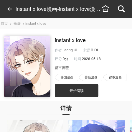
instant x love漫画-instant x love漫画在线观看-i
首页
>
蔷薇
>
instant x love
instant x love
作者
Jeong Ui
来源
RIDI
评分
9分
时间
2026-05-18
都市蔷薇
韩国漫画
蔷薇漫画
都市漫画
开始阅读
详情