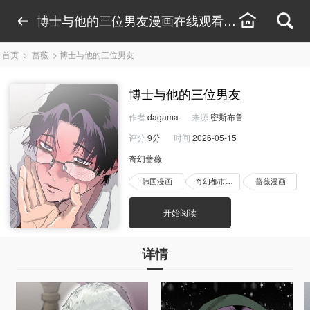
博士与他的三位男友漫画在线观看-博士与他的三
首页
>
蔷薇
>
博士与他的三位男友
博士与他的三位男友
作者
dagama
来源
密斯布鲁
评分
9分
时间
2026-05-15
奇幻蔷薇
韩国漫画
奇幻都市漫画
蔷薇漫画
开始阅读
详情