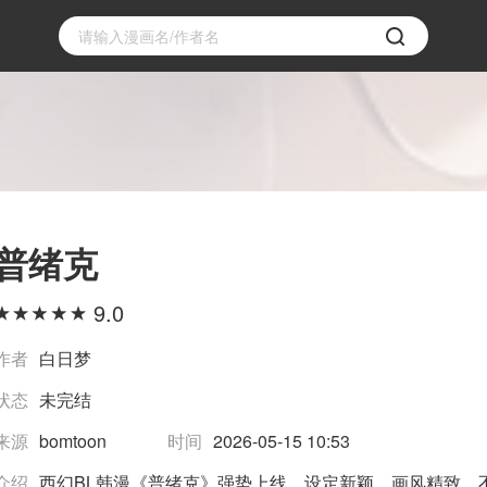
普绪克
9.0
作者
白日梦
状态
未完结
来源
bomtoon
时间
2026-05-15 10:53
介绍
西幻BL韩漫《普绪克》强势上线，设定新颖，画风精致，