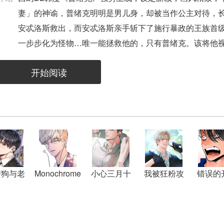
妻」的神谕，普绪克明明是男儿身，却被当作公主对待，
安忒洛斯救出，而安忒洛斯亲手斩下了施行暴政的王族首
一步步化为怪物…唯一能拯救他的，只有普绪克。该将他
恩人？普绪克陷入了混乱之中…
开始阅读
猎狗与老
Monochrome
小心三月十
我被狂粉攻
错误的
男友
Diary
五
略