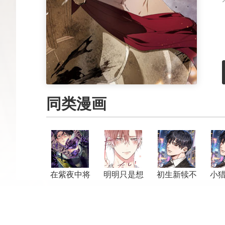
同类漫画
在紫夜中将
明明只是想
初生新犊不
小
我带走
告白而已
怕老虎