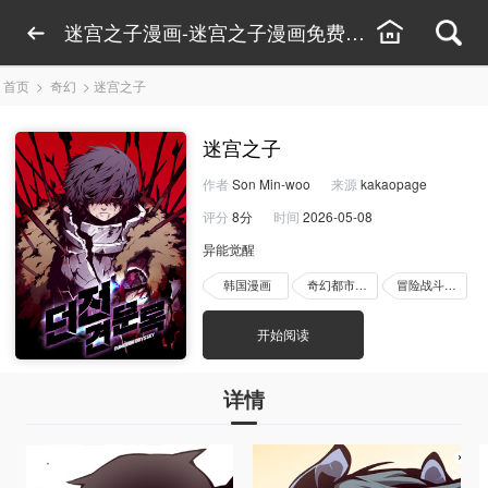
迷宫之子漫画-迷宫之子漫画免费阅读-迷宫之子
首页
>
奇幻
>
迷宫之子
迷宫之子
作者
Son Min-woo
来源
kakaopage
评分
8分
时间
2026-05-08
异能觉醒
韩国漫画
奇幻都市漫画
冒险战斗漫画
开始阅读
详情