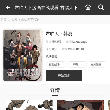
君临天下漫画在线观看-君临天下漫画免费看-君
首页
>
古风
>
君临天下韩漫
君临天下韩漫
作者
李铉硕
来源
kakaopage
评分
8分
时间
2026-01-13
武侠冒险
冒险战斗漫画
韩漫
古风漫画
开始阅读
详情