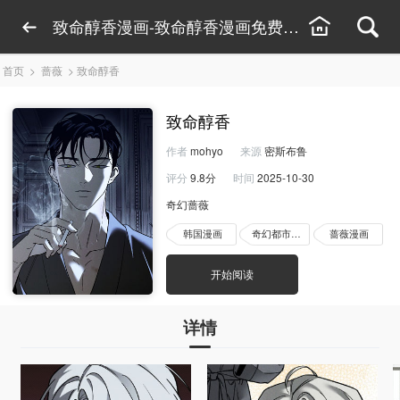
致命醇香漫画-致命醇香漫画免费看-致命醇香漫
首页
>
蔷薇
>
致命醇香
致命醇香
作者
mohyo
来源
密斯布鲁
评分
9.8分
时间
2025-10-30
奇幻蔷薇
韩国漫画
奇幻都市漫画
蔷薇漫画
开始阅读
详情