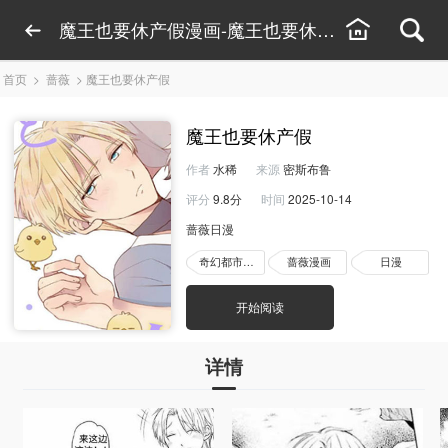
魔王也要休产假漫画-魔王也要休产假漫画下拉式
首页
>
蔷薇
>
魔王也要休产假
魔王也要休产假
作者
水稀
来源
密斯布鲁
评分
9.8分
时间
2025-10-14
蔷薇日漫
奇幻都市漫画
蔷薇漫画
日漫
开始阅读
详情