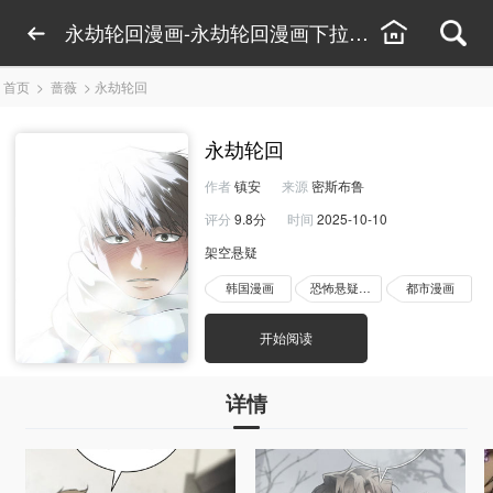
永劫轮回漫画-永劫轮回漫画下拉式观看-永劫轮
首页
>
蔷薇
>
永劫轮回
永劫轮回
作者
镇安
来源
密斯布鲁
评分
9.8分
时间
2025-10-10
架空悬疑
韩国漫画
恐怖悬疑漫画
都市漫画
开始阅读
详情