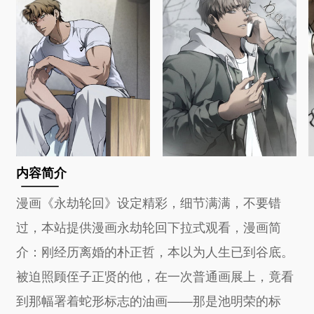
内容简介
漫画《永劫轮回》设定精彩，细节满满，不要错
过，本站提供漫画永劫轮回下拉式观看，漫画简
介：刚经历离婚的朴正哲，本以为人生已到谷底。
被迫照顾侄子正贤的他，在一次普通画展上，竟看
到那幅署着蛇形标志的油画——那是池明荣的标