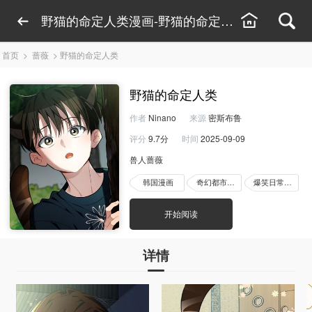
野猫的命定人类漫画-野猫的命定人类漫画线上看
首页
>
蔷薇
>
野猫的命定人类
野猫的命定人类
作者
Ninano
来源
密斯布鲁
评分
9.7分
时间
2025-09-09
兽人蔷薇
韩国漫画
奇幻都市漫画
爆笑日常漫画
开始阅读
详情