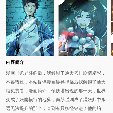
内容简介
漫画《诡异降临后，我解锁了通天塔》剧情精彩，
不容错过，本站提供漫画诡异降临后我解锁了通天
塔免费看，漫画简介：镇妖塔出现的那一天，世界
变成了妖魔横行的地狱，而苏哲则成了猎妖师中永
远无法提升的那个，直到有只妖怪钻进了他的脑