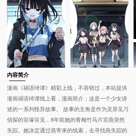
内容简介
漫画《祸语绮谭》精彩上线，不容错过，本站提供
漫画祸语绮谭线上看，漫画简介：这是一个少女讲
述的一系列怪异故事。 故事的主角是作为灵异见习
侦探的笹塚笹见，8年前她的青梅竹马片宮燕突然
失踪。她决定通过燕寄来的线索，去寻找燕失踪的