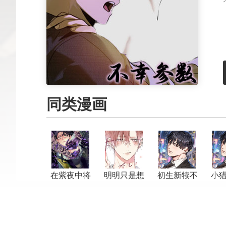
同类漫画
在紫夜中将
明明只是想
初生新犊不
小
我带走
告白而已
怕老虎