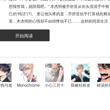
想报答我，就陪我吧。” 本杰明被乔舒亚从街头混混手中
己的“纯洁”(?)。 更让他头疼的是，乔舒亚似乎打算就
里，本杰明的心情却不由得悸动不已…… 这样的同居生活
开始阅读
猎狗与老
Monochrome
小心三月十
我被狂粉攻
错误的
男友
Diary
五
略