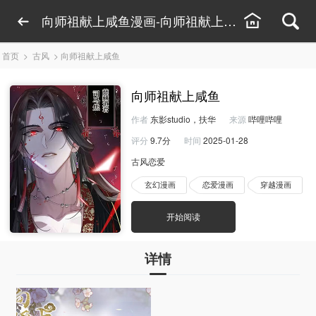
向师祖献上咸鱼漫画-向师祖献上咸鱼漫画线上看
首页
>
古风
>
向师祖献上咸鱼
向师祖献上咸鱼
作者
东影studio，扶华
来源
哔哩哔哩
评分
9.7分
时间
2025-01-28
古风恋爱
玄幻漫画
恋爱漫画
穿越漫画
开始阅读
详情