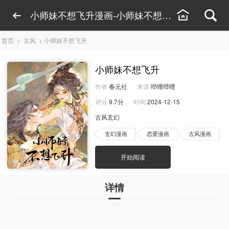
小师妹不想飞升漫画-小师妹不想飞升漫画线上看
首页
>
古风
>
小师妹不想飞升
小师妹不想飞升
作者
春元社
来源
哔哩哔哩
评分
9.7分
时间
2024-12-15
古风玄幻
玄幻漫画
恋爱漫画
古风漫画
开始阅读
详情