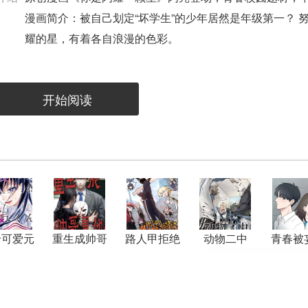
漫画简介：被自己划定“坏学生”的少年居然是年级第一？ 
耀的星，有着各自浪漫的色彩。
开始阅读
怜可爱元
重生成帅哥
路人甲拒绝
动物二中
青春被
气君
复仇
制霸校园