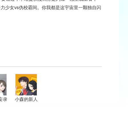
努力少女vs伪校霸间。你我都是这宇宙里一颗独自闪
妄录
小森的新人
生