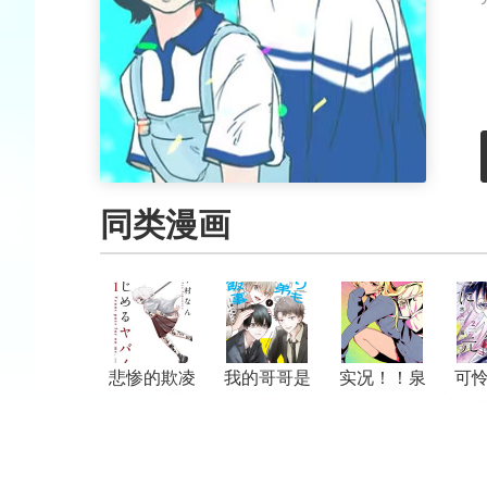
同类漫画
悲惨的欺凌
我的哥哥是
实况！！泉
可
者
顶流
同学的恋爱
征兆