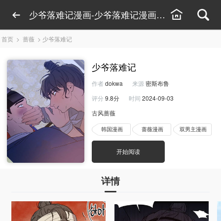
少爷落难记漫画-少爷落难记漫画线上看-少爷落
首页
>
蔷薇
>
少爷落难记
少爷落难记
作者
dokwa
来源
密斯布鲁
评分
9.8分
时间
2024-09-03
古风蔷薇
韩国漫画
蔷薇漫画
双男主漫画
开始阅读
详情